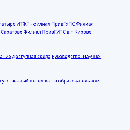
Алатыре
ИТЖТ - филиал ПривГУПС
Филиал
 Саратове
Филиал ПривГУПС в г. Кирове
ание
Доступная среда
Руководство. Научно-
скусственный интеллект в образовательном