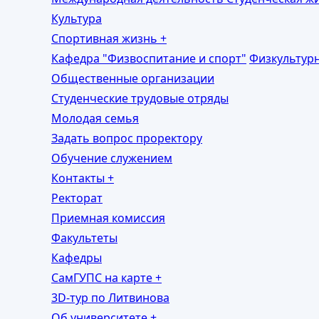
Культура
Спортивная жизнь
+
Кафедра "Физвоспитание и спорт"
Физкультур
Общественные организации
Студенческие трудовые отряды
Молодая семья
Задать вопрос проректору
Обучение служением
Контакты
+
Ректорат
Приемная комиссия
Факультеты
Кафедры
СамГУПС на карте
+
3D-тур по Литвинова
Об университете
+