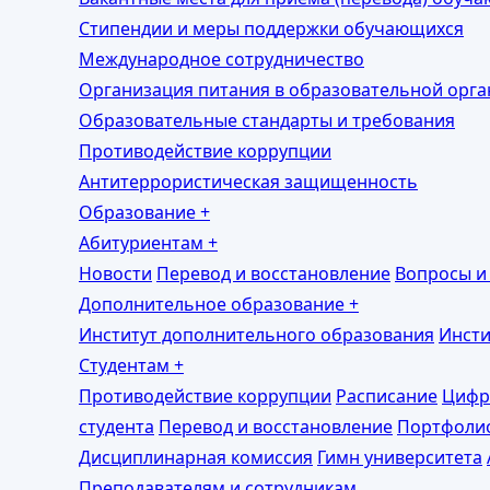
Стипендии и меры поддержки обучающихся
Международное сотрудничество
Организация питания в образовательной орг
Образовательные стандарты и требования
Противодействие коррупции
Антитеррористическая защищенность
Образование
+
Абитуриентам
+
Новости
Перевод и восстановление
Вопросы и
Дополнительное образование
+
Институт дополнительного образования
Инсти
Студентам
+
Противодействие коррупции
Расписание
Цифр
студента
Перевод и восстановление
Портфоли
Дисциплинарная комиссия
Гимн университета
Преподавателям и сотрудникам