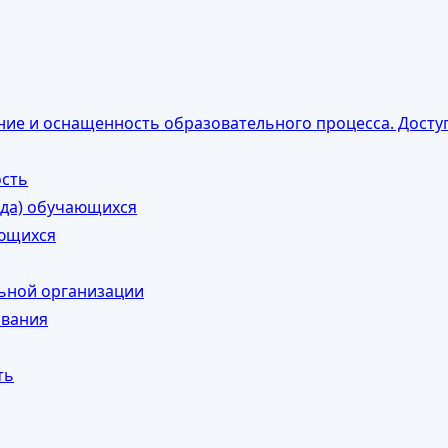
ие и оснащенность образовательного процесса. Досту
ость
ода) обучающихся
ающихся
льной организации
ования
ть