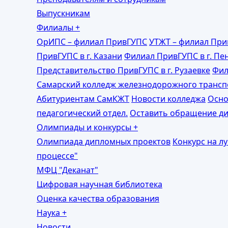
Выпускникам
Филиалы
+
ОрИПС – филиал ПривГУПС
УТЖТ – филиал Пр
ПривГУПС в г. Казани
Филиал ПривГУПС в г. Пе
Представительство ПривГУПС в г. Рузаевке
Фил
Самарский колледж железнодорожного транс
Абитуриентам СамКЖТ
Новости колледжа
Осно
педагогический отдел.
Оставить обращение ди
Олимпиады и конкурсы
+
Олимпиада дипломных проектов
Конкурс на л
процессе"
МФЦ "Деканат"
Цифровая научная библиотека
Оценка качества образования
Наука
+
Новости