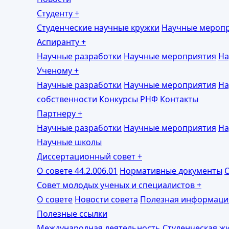
Студенту
+
Студенческие научные кружки
Научные мероп
Аспиранту
+
Научные разработки
Научные мероприятия
На
Ученому
+
Научные разработки
Научные мероприятия
На
собственности
Конкурсы РНФ
Контакты
Партнеру
+
Научные разработки
Научные мероприятия
На
Научные школы
Диссертационный совет
+
О совете 44.2.006.01
Нормативные документы
О
Совет молодых ученых и специалистов
+
О совете
Новости совета
Полезная информаци
Полезные ссылки
Международная деятельность
Студенческая ж