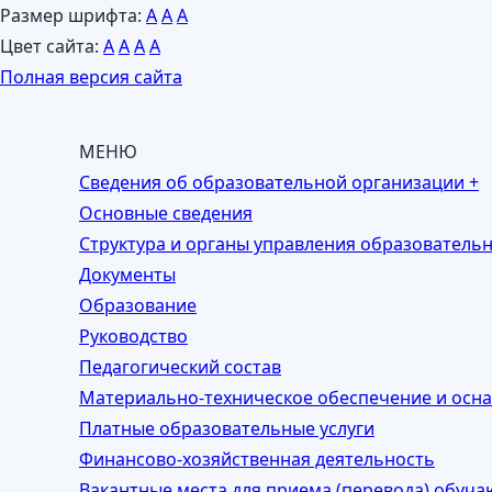
Размер шрифта:
A
A
A
Цвет сайта:
A
A
A
A
Полная версия сайта
МЕНЮ
Сведения об образовательной организации
+
Основные сведения
Структура и органы управления образователь
Документы
Образование
Руководство
Педагогический состав
Материально-техническое обеспечение и осна
Платные образовательные услуги
Финансово-хозяйственная деятельность
Вакантные места для приема (перевода) обуч