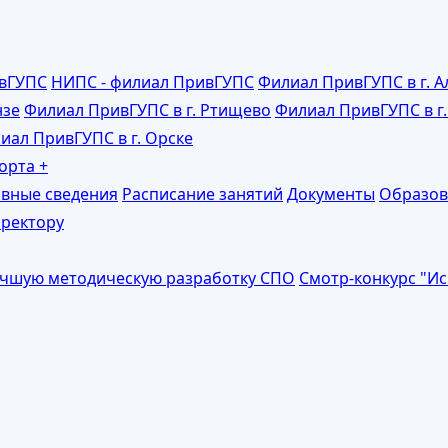
ивГУПС
НИПС - филиал ПривГУПС
Филиал ПривГУПС в г. 
нзе
Филиал ПривГУПС в г. Ртищево
Филиал ПривГУПС в г.
иал ПривГУПС в г. Орске
порта
+
вные сведения
Расписание занятий
Документы
Образов
ректору
учшую методическую разработку СПО
Смотр-конкурс "И