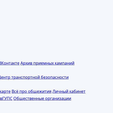
ВКонтакте
Архив приемных кампаний
Центр транспортной безопасности
карте
Всё про общежития
Личный кабинет
ивГУПС
Общественные организации