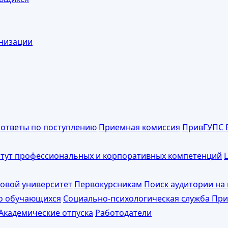
анизации
 ответы по поступлению
Приемная комиссия
ПривГУПС 
тут профессиональных и корпоративных компетенций
овой университет
Первокурсникам
Поиск аудитории на 
о обучающихся
Социально-психологическая служба Пр
Академические отпуска
Работодатели