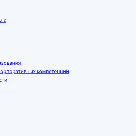
нию
азования
корпоративных компетенций
сти