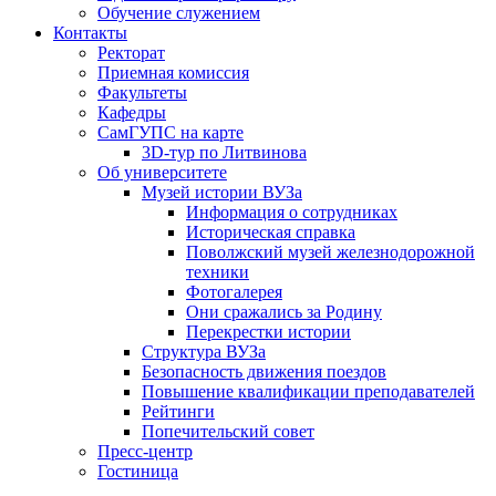
Обучение служением
Контакты
Ректорат
Приемная комиссия
Факультеты
Кафедры
СамГУПС на карте
3D-тур по Литвинова
Об университете
Музей истории ВУЗа
Информация о сотрудниках
Историческая справка
Поволжский музей железнодорожной
техники
Фотогалерея
Они сражались за Родину
Перекрестки истории
Структура ВУЗа
Безопасность движения поездов
Повышение квалификации преподавателей
Рейтинги
Попечительский совет
Пресс-центр
Гостиница