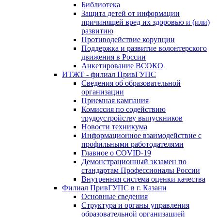
Библиотека
Защита детей от информации
причинящей вред их здоровью и (или)
развитию
Противодействие корупции
Поддержка и развитие волонтерского
движения в России
Анкетирование ВСОКО
ИТЖТ - филиал ПривГУПС
Сведения об образовательной
организации
Приемная кампания
Комиссия по содействию
трудоустройству выпускников
Новости техникума
Информационное взаимодействие с
профильными работодателями
Главное о COVID-19
Демонстрационный экзамен по
стандартам Профессионалы России
Внутренняя система оценки качества
Филиал ПривГУПС в г. Казани
Основные сведения
Структура и органы управления
образовательной организацией