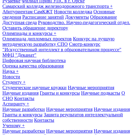
Рузаевке
Филиал ПривГУПС в г. Орске
Самарский колледж железнодорожного транспорта
+
Абитуриентам СамКЖТ
Новости колледжа
Основные
сведения
Расписание занятий
Документы
Образование
Доступная среда
Руководство. Научно-педагогический отдел.
Оставить обращение директору
Олимпиады и конкурсы
+
Олимпиада дипломных проектов
Конкурс на лучшую
методическую разработку СПО
Смотр-конкурс
"Искусственный интеллект в образовательном процессе"
МФЦ "Деканат"
Цифровая научная библиотека
Оценка качества образования
Наука
+
Новости
Студенту
+
Студенческие научные кружки
Научные мероприятия
Научные издания
Гранты и конкурсы
Научные подкасты
О
СНО
Контакты
Аспиранту
+
Научные разработки
Научные мероприятия
Научные издания
Гранты и конкурсы
Защита результатов интеллектуальной
собственности
Контакты
Ученому
+
Научные разработки
Научные мероприятия
Научные издания