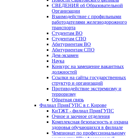
СВЕДЕНИЯ об Образовательной
Организации
Взаимодействие с профильными
работодателями железнодорожного
транспорта
Студентам ВО
Студентам СПО
Абитуриентам ВО
Абитуриентам СПО
Дем-экзамен
Наука
Конкурс на замещение вакантных
должностей
Ссылки на сайты государственных
структур и организаций
Противодействие экстремизму и
терроризму
Обратная связь
Филиал ПривГУПС в г. Кирове
КиТЖТ - филиал ПривГУПС
Очное и заочное отделения
Комплексная безопасность и охрана
здоровья обучающихся в филиале
Чемпионат по профессиональному