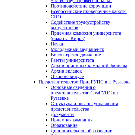
мастерству "Профессионалы"
Противодействие коррупции
Всероссийские проверочные работы
СПО
Cодействиe трудоустройству
выпускников
Приемная комиссия университета
(нажать - Киров)
Наука
Молодежный медиацентр
Волонтерское движение
Газеты университета
Архив приемных кампаний филиала
Архив вкладок
О коронавирусе
Представительство ПривГУПС в г. Рузаевке
Основные сведения о
представительстве СамГУПС в г.
Рузаевке
Структура и органы управления
представительства
Документы
Приемная кампания
Образование
Дополнительное образование