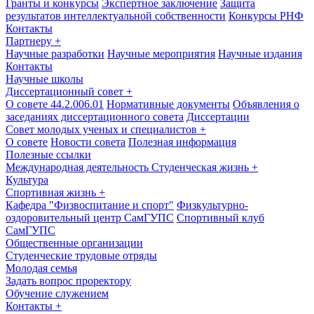
Гранты и конкурсы
Экспертное заключение
Защита
результатов интеллектуальной собственности
Конкурсы РНФ
Контакты
Партнеру
+
Научные разработки
Научные мероприятия
Научные издания
Контакты
Научные школы
Диссертационный совет
+
О совете 44.2.006.01
Нормативные документы
Объявления о
заседаниях диссертационного совета
Диссертации
Совет молодых ученых и специалистов
+
О совете
Новости совета
Полезная информация
Полезные ссылки
Международная деятельность
Студенческая жизнь
+
Культура
Спортивная жизнь
+
Кафедра "Физвоспитание и спорт"
Физкультурно-
оздоровительный центр СамГУПС
Спортивный клуб
СамГУПС
Общественные организации
Студенческие трудовые отряды
Молодая семья
Задать вопрос проректору
Обучение служением
Контакты
+