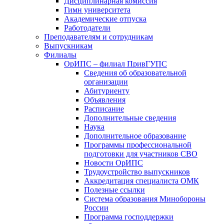
Дисциплинарная комиссия
Гимн университета
Академические отпуска
Работодатели
Преподавателям и сотрудникам
Выпускникам
Филиалы
ОрИПС – филиал ПривГУПС
Сведения об образовательной
организации
Абитуриенту
Объявления
Расписание
Дополнительные сведения
Наука
Дополнительное образование
Программы профессиональной
подготовки для участников СВО
Новости ОрИПС
Трудоустройство выпускников
Аккредитация специалиста ОМК
Полезные ссылки
Система образования Минобороны
России
Программа господдержки