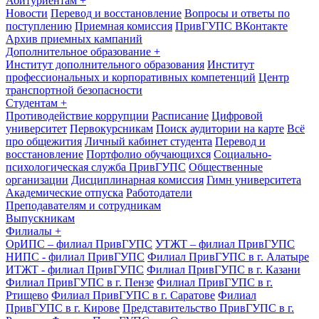
Абитуриентам
+
Новости
Перевод и восстановление
Вопросы и ответы по
поступлению
Приемная комиссия
ПривГУПС ВКонтакте
Архив приемных кампаний
Дополнительное образование
+
Институт дополнительного образования
Институт
профессиональных и корпоративных компетенций
Центр
транспортной безопасности
Студентам
+
Противодействие коррупции
Расписание
Цифровой
университет
Первокурсникам
Поиск аудитории на карте
Всё
про общежития
Личный кабинет студента
Перевод и
восстановление
Портфолио обучающихся
Социально-
психологическая служба ПривГУПС
Общественные
организации
Дисциплинарная комиссия
Гимн университета
Академические отпуска
Работодатели
Преподавателям и сотрудникам
Выпускникам
Филиалы
+
ОрИПС – филиал ПривГУПС
УТЖТ – филиал ПривГУПС
НИПС - филиал ПривГУПС
Филиал ПривГУПС в г. Алатыре
ИТЖТ - филиал ПривГУПС
Филиал ПривГУПС в г. Казани
Филиал ПривГУПС в г. Пензе
Филиал ПривГУПС в г.
Ртищево
Филиал ПривГУПС в г. Саратове
Филиал
ПривГУПС в г. Кирове
Представительство ПривГУПС в г.