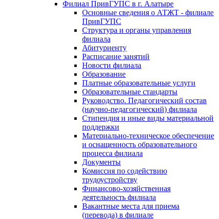
Филиал ПривГУПС в г. Алатыре
Основные сведения о АТЖТ - филиале
ПривГУПС
Структура и органы управления
филиала
Абитуриенту
Расписание занятий
Новости филиала
Образование
Платные образовательные услуги
Образовательные стандарты
Руководство. Педагогический состав
(научно-педагогический) филиала
Стипендия и иные виды материальной
поддержки
Материально-техническое обеспечение
и оснащенность образовательного
процесса филиала
Документы
Комиссия по содействию
трудоустройству
Финансово-хозяйственная
деятельность филиала
Вакантные места для приема
(перевода) в филиале