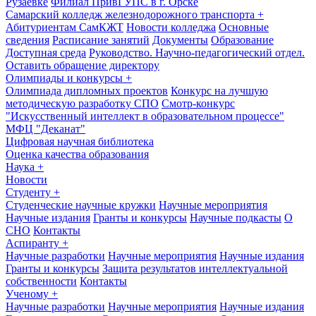
Рузаевке
Филиал ПривГУПС в г. Орске
Самарский колледж железнодорожного транспорта
+
Абитуриентам СамКЖТ
Новости колледжа
Основные
сведения
Расписание занятий
Документы
Образование
Доступная среда
Руководство. Научно-педагогический отдел.
Оставить обращение директору
Олимпиады и конкурсы
+
Олимпиада дипломных проектов
Конкурс на лучшую
методическую разработку СПО
Смотр-конкурс
"Искусственный интеллект в образовательном процессе"
МФЦ "Деканат"
Цифровая научная библиотека
Оценка качества образования
Наука
+
Новости
Студенту
+
Студенческие научные кружки
Научные мероприятия
Научные издания
Гранты и конкурсы
Научные подкасты
О
СНО
Контакты
Аспиранту
+
Научные разработки
Научные мероприятия
Научные издания
Гранты и конкурсы
Защита результатов интеллектуальной
собственности
Контакты
Ученому
+
Научные разработки
Научные мероприятия
Научные издания