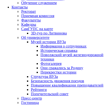
Обучение служением
Контакты
Ректорат
Приемная комиссия
Факультеты
Кафедры
СамГУПС на карте
3D-тур по Литвинова
Об университете
Музей истории ВУЗа
Информация о сотрудниках
Историческая справка
Поволжский музей железнодорожной
техники
Фотогалерея
Они сражались за Родину
Перекрестки истории
Структура ВУЗа
Безопасность движения поездов
Повышение квалификации преподавателей
Рейтинги
Попечительский совет
Пресс-центр
Гостиница