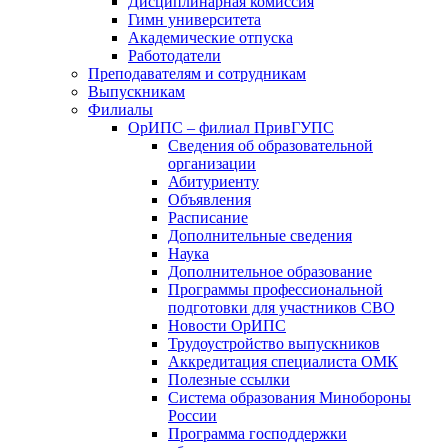
Дисциплинарная комиссия
Гимн университета
Академические отпуска
Работодатели
Преподавателям и сотрудникам
Выпускникам
Филиалы
ОрИПС – филиал ПривГУПС
Сведения об образовательной
организации
Абитуриенту
Объявления
Расписание
Дополнительные сведения
Наука
Дополнительное образование
Программы профессиональной
подготовки для участников СВО
Новости ОрИПС
Трудоустройство выпускников
Аккредитация специалиста ОМК
Полезные ссылки
Система образования Минобороны
России
Программа господдержки