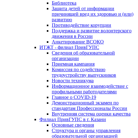
Библиотека
Защита детей от информации
причинящей вред их здоровью и (или)
развитию
Противодействие корупции
Поддержка и развитие волонтерского
движения в России
Анкетирование ВСОКО
ИТЖТ - филиал ПривГУПС
Сведения об образовательной
организации
Приемная кампания
Комиссия по содействию
трудоустройству выпускников
Новости техникума
Информационное взаимодействие с
профильными работодателями
Главное о COVID-19
Демонстрационный экзамен по
стандартам Профессионалы России
Внутренняя система оценки качества
Филиал ПривГУПС в г. Казани
Основные сведения
Структура и органы управления
образовательной организацией