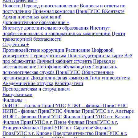
Абитуриентам
+
Новости
Перевод и восстановление
Вопросы и ответы по
поступлению
Приемная комиссия
ПривГУПС ВКонтакте
Архив приемных кампаний
Дополнительное образование
+
Институт дополнительного образования
Институт
профессиональных и корпоративных компетенций
Центр
транспортной безопасности
Студентам
+
Противодействие коррупции
Расписание
Цифровой
университет
Первокурсникам
Поиск аудитории на карте
Всё
про общежития
Личный кабинет студента
Перевод и
восстановление
Портфолио обучающихся
Социально-
психологическая служба ПривГУПС
Общественные
организации
Дисциплинарная комиссия
Гимн университета
Академические отпуска
Работодатели
Преподавателям и сотрудникам
Выпускникам
Филиалы
+
ОрИПС – филиал ПривГУПС
УТЖТ – филиал ПривГУПС
НИПС - филиал ПривГУПС
Филиал ПривГУПС в г. Алатыре
ИТЖТ - филиал ПривГУПС
Филиал ПривГУПС в г. Казани
Филиал ПривГУПС в г. Пензе
Филиал ПривГУПС в г.
Ртищево
Филиал ПривГУПС в г. Саратове
Филиал
ПривГУПС в г. Кирове
Представительство ПривГУПС в г.