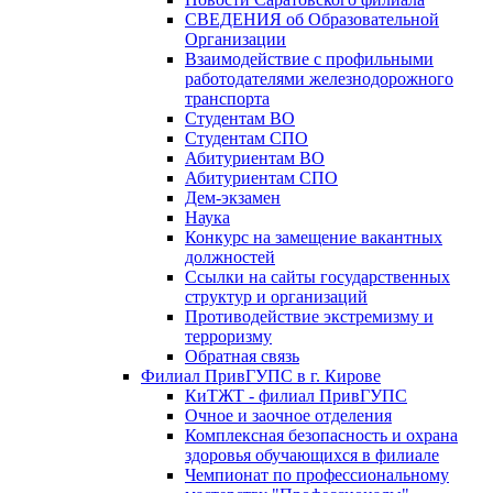
СВЕДЕНИЯ об Образовательной
Организации
Взаимодействие с профильными
работодателями железнодорожного
транспорта
Студентам ВО
Студентам СПО
Абитуриентам ВО
Абитуриентам СПО
Дем-экзамен
Наука
Конкурс на замещение вакантных
должностей
Ссылки на сайты государственных
структур и организаций
Противодействие экстремизму и
терроризму
Обратная связь
Филиал ПривГУПС в г. Кирове
КиТЖТ - филиал ПривГУПС
Очное и заочное отделения
Комплексная безопасность и охрана
здоровья обучающихся в филиале
Чемпионат по профессиональному