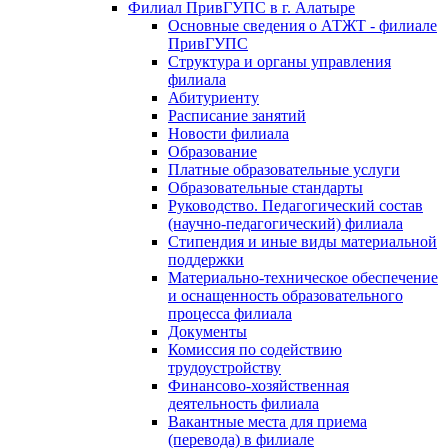
Филиал ПривГУПС в г. Алатыре
Основные сведения о АТЖТ - филиале
ПривГУПС
Структура и органы управления
филиала
Абитуриенту
Расписание занятий
Новости филиала
Образование
Платные образовательные услуги
Образовательные стандарты
Руководство. Педагогический состав
(научно-педагогический) филиала
Стипендия и иные виды материальной
поддержки
Материально-техническое обеспечение
и оснащенность образовательного
процесса филиала
Документы
Комиссия по содействию
трудоустройству
Финансово-хозяйственная
деятельность филиала
Вакантные места для приема
(перевода) в филиале