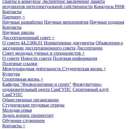
Гранты и конкурсы
Экспертное заключение
Защита
результатов интеллектуальной собственности
Конкурсы РНФ
Контакты
Партнеру
+
Научные разработки
Научные мероприятия
Научные издания
Контакты
Научные школы
Диссертационный совет
+
О совете 44.2.006.01
Нормативные документы
Объявления о
заседаниях диссертационного совета
Диссертации
Совет молодых ученых и специалистов
+
О совете
Новости совета
Полезная информация
Полезные ссылки
Международная деятельность
Студенческая жизнь
+
Культура
Спортивная жизнь
+
Кафедра "Физвоспитание и спорт"
Физкультурно-
оздоровительный центр СамГУПС
Спортивный клуб
СамГУПС
Общественные организации
Студенческие трудовые отряды
Молодая семья
Задать вопрос проректору
Обучение служением
Контакты
+