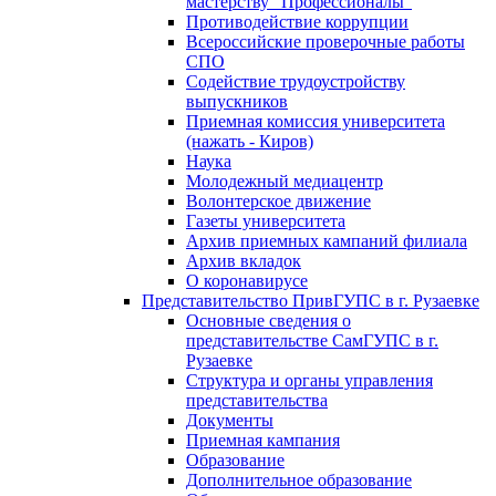
мастерству "Профессионалы"
Противодействие коррупции
Всероссийские проверочные работы
СПО
Cодействиe трудоустройству
выпускников
Приемная комиссия университета
(нажать - Киров)
Наука
Молодежный медиацентр
Волонтерское движение
Газеты университета
Архив приемных кампаний филиала
Архив вкладок
О коронавирусе
Представительство ПривГУПС в г. Рузаевке
Основные сведения о
представительстве СамГУПС в г.
Рузаевке
Структура и органы управления
представительства
Документы
Приемная кампания
Образование
Дополнительное образование