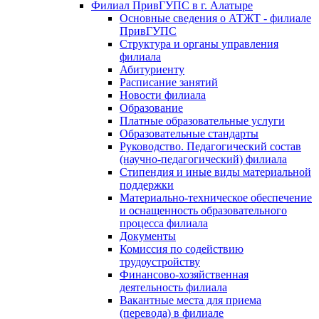
Филиал ПривГУПС в г. Алатыре
Основные сведения о АТЖТ - филиале
ПривГУПС
Структура и органы управления
филиала
Абитуриенту
Расписание занятий
Новости филиала
Образование
Платные образовательные услуги
Образовательные стандарты
Руководство. Педагогический состав
(научно-педагогический) филиала
Стипендия и иные виды материальной
поддержки
Материально-техническое обеспечение
и оснащенность образовательного
процесса филиала
Документы
Комиссия по содействию
трудоустройству
Финансово-хозяйственная
деятельность филиала
Вакантные места для приема
(перевода) в филиале