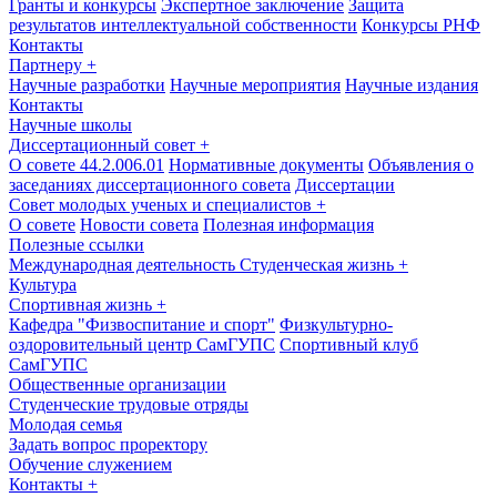
Гранты и конкурсы
Экспертное заключение
Защита
результатов интеллектуальной собственности
Конкурсы РНФ
Контакты
Партнеру
+
Научные разработки
Научные мероприятия
Научные издания
Контакты
Научные школы
Диссертационный совет
+
О совете 44.2.006.01
Нормативные документы
Объявления о
заседаниях диссертационного совета
Диссертации
Совет молодых ученых и специалистов
+
О совете
Новости совета
Полезная информация
Полезные ссылки
Международная деятельность
Студенческая жизнь
+
Культура
Спортивная жизнь
+
Кафедра "Физвоспитание и спорт"
Физкультурно-
оздоровительный центр СамГУПС
Спортивный клуб
СамГУПС
Общественные организации
Студенческие трудовые отряды
Молодая семья
Задать вопрос проректору
Обучение служением
Контакты
+