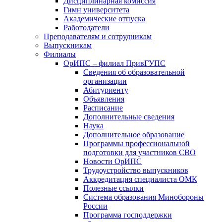
Дисциплинарная комиссия
Гимн университета
Академические отпуска
Работодатели
Преподавателям и сотрудникам
Выпускникам
Филиалы
ОрИПС – филиал ПривГУПС
Сведения об образовательной
организации
Абитуриенту
Объявления
Расписание
Дополнительные сведения
Наука
Дополнительное образование
Программы профессиональной
подготовки для участников СВО
Новости ОрИПС
Трудоустройство выпускников
Аккредитация специалиста ОМК
Полезные ссылки
Система образования Минобороны
России
Программа господдержки