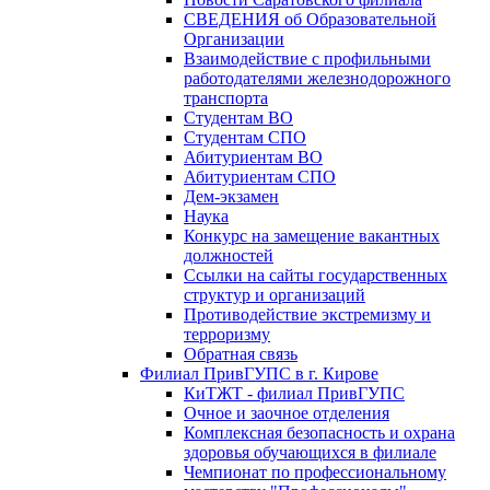
СВЕДЕНИЯ об Образовательной
Организации
Взаимодействие с профильными
работодателями железнодорожного
транспорта
Студентам ВО
Студентам СПО
Абитуриентам ВО
Абитуриентам СПО
Дем-экзамен
Наука
Конкурс на замещение вакантных
должностей
Ссылки на сайты государственных
структур и организаций
Противодействие экстремизму и
терроризму
Обратная связь
Филиал ПривГУПС в г. Кирове
КиТЖТ - филиал ПривГУПС
Очное и заочное отделения
Комплексная безопасность и охрана
здоровья обучающихся в филиале
Чемпионат по профессиональному