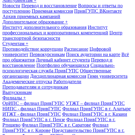
Абитуриентам
+
Новости
Перевод и восстановление
Вопросы и ответы по
поступлению
Приемная комиссия
ПривГУПС ВКонтакте
Архив приемных кампаний
Дополнительное образование
+
Институт дополнительного образования
Институт
профессиональных и корпоративных компетенций
Центр
транспортной безопасности
Студентам
+
Противодействие коррупции
Расписание
Цифровой
университет
Первокурсникам
Поиск аудитории на карте
Всё
про общежития
Личный кабинет студента
Перевод и
восстановление
Портфолио обучающихся
Социально-
психологическая служба ПривГУПС
Общественные
организации
Дисциплинарная комиссия
Гимн университета
Академические отпуска
Работодатели
Преподавателям и сотрудникам
Выпускникам
Филиалы
+
ОрИПС – филиал ПривГУПС
УТЖТ – филиал ПривГУПС
НИПС - филиал ПривГУПС
Филиал ПривГУПС в г. Алатыре
ИТЖТ - филиал ПривГУПС
Филиал ПривГУПС в г. Казани
Филиал ПривГУПС в г. Пензе
Филиал ПривГУПС в г.
Ртищево
Филиал ПривГУПС в г. Саратове
Филиал
ПривГУПС в г. Кирове
Представительство ПривГУПС в г.