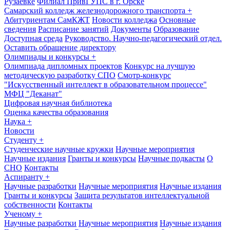
Рузаевке
Филиал ПривГУПС в г. Орске
Самарский колледж железнодорожного транспорта
+
Абитуриентам СамКЖТ
Новости колледжа
Основные
сведения
Расписание занятий
Документы
Образование
Доступная среда
Руководство. Научно-педагогический отдел.
Оставить обращение директору
Олимпиады и конкурсы
+
Олимпиада дипломных проектов
Конкурс на лучшую
методическую разработку СПО
Смотр-конкурс
"Искусственный интеллект в образовательном процессе"
МФЦ "Деканат"
Цифровая научная библиотека
Оценка качества образования
Наука
+
Новости
Студенту
+
Студенческие научные кружки
Научные мероприятия
Научные издания
Гранты и конкурсы
Научные подкасты
О
СНО
Контакты
Аспиранту
+
Научные разработки
Научные мероприятия
Научные издания
Гранты и конкурсы
Защита результатов интеллектуальной
собственности
Контакты
Ученому
+
Научные разработки
Научные мероприятия
Научные издания