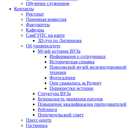
Обучение служением
Контакты
Ректорат
Приемная комиссия
Факультеты
Кафедры
СамГУПС на карте
3D-тур по Литвинова
Об университете
Музей истории ВУЗа
Информация о сотрудниках
Историческая справка
Поволжский музей железнодорожной
техники
Фотогалерея
Они сражались за Родину
Перекрестки истории
Структура ВУЗа
Безопасность движения поездов
Повышение квалификации преподавателей
Рейтинги
Попечительский совет
Пресс-центр
Гостиница