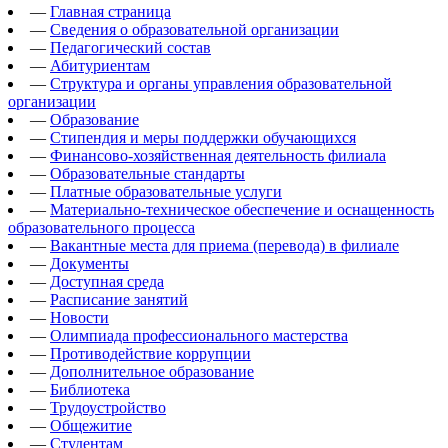
—
Главная страница
—
Сведения о образовательной организации
—
Педагогический состав
—
Абитуриентам
—
Структура и органы управления образовательной
организации
—
Образование
—
Стипендия и меры поддержки обучающихся
—
Финансово-хозяйственная деятельность филиала
—
Образовательные стандарты
—
Платные образовательные услуги
—
Материально-техническое обеспечение и оснащенность
образовательного процесса
—
Вакантные места для приема (перевода) в филиале
—
Документы
—
Доступная среда
—
Расписание занятий
—
Новости
—
Олимпиада профессионального мастерства
—
Противодействие коррупции
—
Дополнительное образование
—
Библиотека
—
Трудоустройство
—
Общежитие
—
Студентам