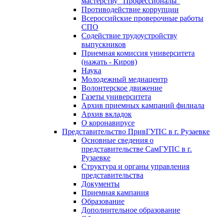
мастерству "Профессионалы"
Противодействие коррупции
Всероссийские проверочные работы
СПО
Cодействиe трудоустройству
выпускников
Приемная комиссия университета
(нажать - Киров)
Наука
Молодежный медиацентр
Волонтерское движение
Газеты университета
Архив приемных кампаний филиала
Архив вкладок
О коронавирусе
Представительство ПривГУПС в г. Рузаевке
Основные сведения о
представительстве СамГУПС в г.
Рузаевке
Структура и органы управления
представительства
Документы
Приемная кампания
Образование
Дополнительное образование