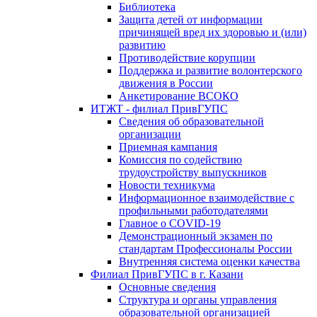
Библиотека
Защита детей от информации
причинящей вред их здоровью и (или)
развитию
Противодействие корупции
Поддержка и развитие волонтерского
движения в России
Анкетирование ВСОКО
ИТЖТ - филиал ПривГУПС
Сведения об образовательной
организации
Приемная кампания
Комиссия по содействию
трудоустройству выпускников
Новости техникума
Информационное взаимодействие с
профильными работодателями
Главное о COVID-19
Демонстрационный экзамен по
стандартам Профессионалы России
Внутренняя система оценки качества
Филиал ПривГУПС в г. Казани
Основные сведения
Структура и органы управления
образовательной организацией